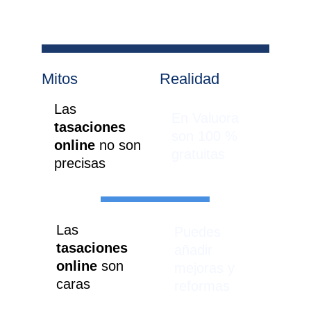
Mitos
Realidad
Las 
En Valuora 
tasaciones 
son 100 % 
online 
no son 
gratuitas
precisas
Las 
Puedes 
tasaciones 
añadir 
online
 son 
mejoras y 
caras
reformas