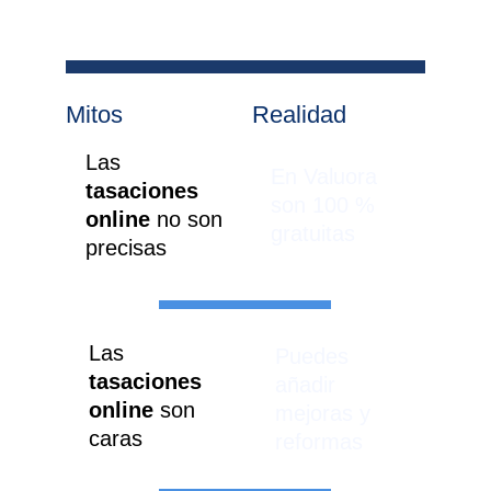
Mitos
Realidad
Las 
En Valuora 
tasaciones 
son 100 % 
online 
no son 
gratuitas
precisas
Las 
Puedes 
tasaciones 
añadir 
online
 son 
mejoras y 
caras
reformas