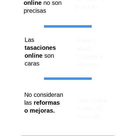
online 
no son 
gratuitas
precisas
Las 
Puedes 
tasaciones 
añadir 
online
 son 
mejoras y 
caras
reformas
No consideran 
Usan datos 
las 
reformas 
reales del 
o mejoras.
mercado