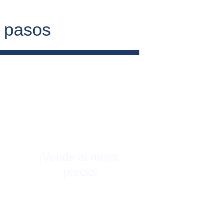
4 pasos
¡Vende al mejor 
precio!