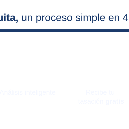
ita, 
un proceso simple en 
Análisis inteligente
Recibe tu 
tasación 
gratis