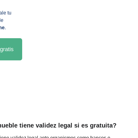
le tu 
de 
ne
.
gratis
eble tiene validez legal si es gratuita?
 tiene validez legal ante organismos como bancos o 