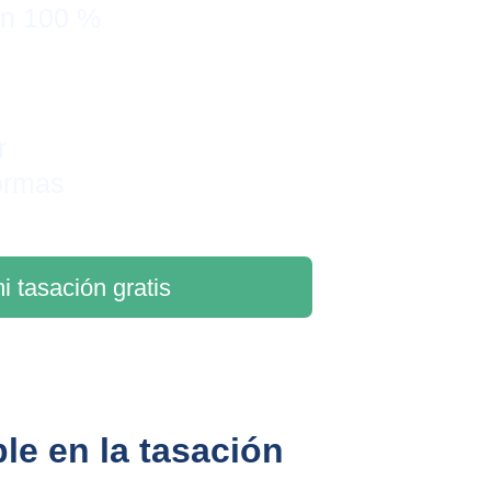
on 100 % 
r 
ormas
i tasación gratis
le en la tasación