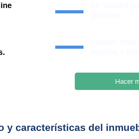
En Valuora s
line
gratuitas
Puedes añadi
mejoras y ref
s.
Hacer m
 y características del inmueb