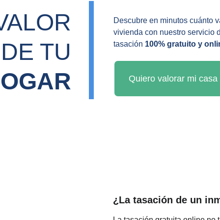
VALOR 
Descubre en minutos cuánto va
vivienda con nuestro servicio 
DE TU 
tasación 
100% gratuito y onli
HOGAR
Quiero valorar mi casa 
¿La tasación de un inmu
La tasación gratuita online no