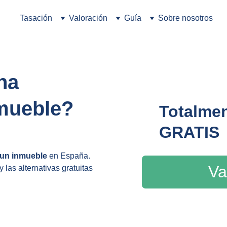
Tasación
Valoración
Guía
Sobre nosotros
na 
nmueble?
Totalmen
GRATIS
 un inmueble
 en España. 
Va
 las alternativas gratuitas 