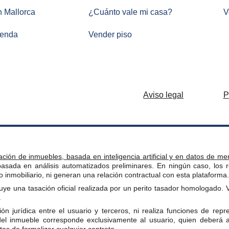
n Mallorca
¿
Cuánto vale mi casa
?
V
ienda
Vender piso
Aviso legal
P
ación de inmuebles, basada en inteligencia artificial y en datos de m
 basada en análisis automatizados preliminares. En ningún caso, los r
 inmobiliario, ni generan una relación contractual con esta plataforma.
uye una tasación oficial realizada por un perito tasador homologado.
.
n jurídica entre el usuario y terceros, ni realiza funciones de repr
 del inmueble corresponde exclusivamente al usuario, quien deberá a