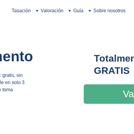
Tasación
Valoración
Guía
Sobre nosotros
mento
Totalmen
GRATIS
gratis, sin 
e en solo 3 
y toma 
Va