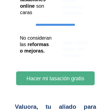
añadir 
online
 son 
mejoras y 
caras
reformas
No consideran 
Usan datos 
las 
reformas 
reales del 
o mejoras.
mercado
Hacer mi tasación gratis
Valuora, tu aliado para