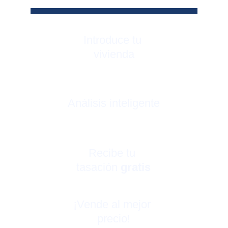
Introduce tu 
vivienda
Análisis inteligente
Recibe tu 
tasación 
gratis
¡Vende al mejor 
precio!