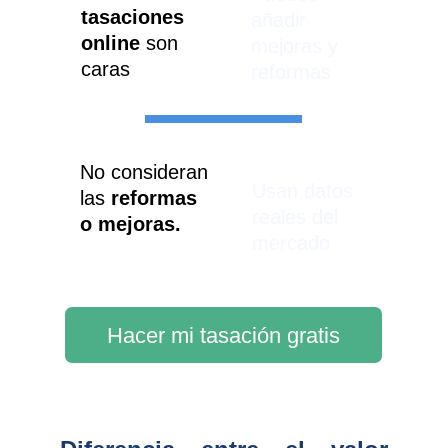
tasaciones 
añadir 
online
 son 
mejoras y 
caras
reformas
No consideran 
Usan datos 
las 
reformas 
reales del 
o mejoras.
mercado
Hacer mi tasación gratis