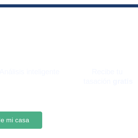
Análisis inteligente
Recibe tu 
tasación 
gratis
 de mi casa