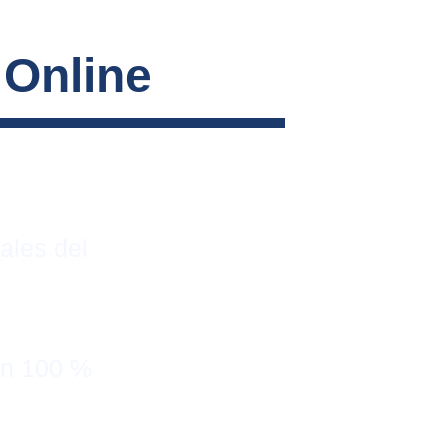
 Online
ales del 
on 100 % 