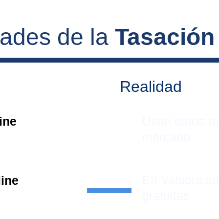
dades de la 
Tasación
Realidad
ine 
Usan datos re
mercado
En Valuora s
line
gratuitas