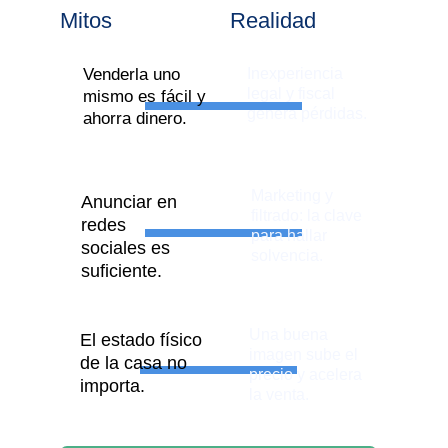
Mitos
Realidad
Venderla uno 
Inexperiencia 
legal y fiscal 
mismo es fácil y 
genera pérdidas.
ahorra dinero.
Marketing y 
Anunciar en 
filtrado: la clave 
redes 
para hallar 
sociales es 
solvencia.
suficiente.
Una buena 
El estado físico 
imagen sube el 
de la casa no 
precio y acelera 
importa.
la venta.