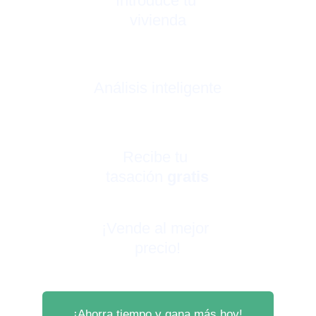
Introduce tu 
vivienda
Análisis inteligente
Recibe tu 
tasación 
gratis
¡Vende al mejor 
precio!
¡Ahorra tiempo y gana más hoy!