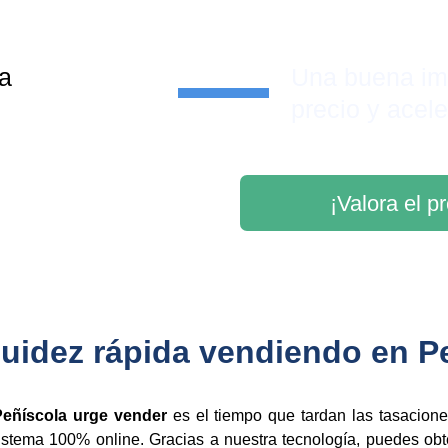
a 
Una buena im
precio y acele
¡Valora el p
uidez rápida vendiendo en P
eñíscola urge vender
es el tiempo que tardan las tasaciones
istema 100% online. Gracias a nuestra tecnología, puedes ob