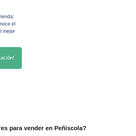
vienda: 
noce el 
l mejor 
sación!
es para vender en Peñíscola?