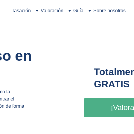
Tasación
Valoración
Guía
Sobre nosotros
so en 
Totalmen
GRATIS
mo la 
trar el 
¡Valora
ón de forma 