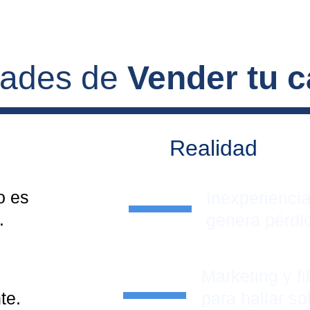
dades de 
Vender tu 
Realidad
 es 
Inexperiencia 
.
genera pérdi
Marketing y fil
te.
para hallar so