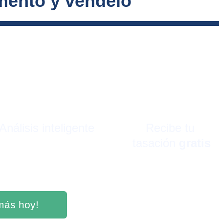
mento y véndelo 
Análisis inteligente
Recibe tu 
tasación 
gratis
más hoy!