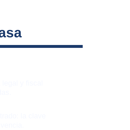
casa
legal y fiscal 
das.
trado: la clave 
lvencia.