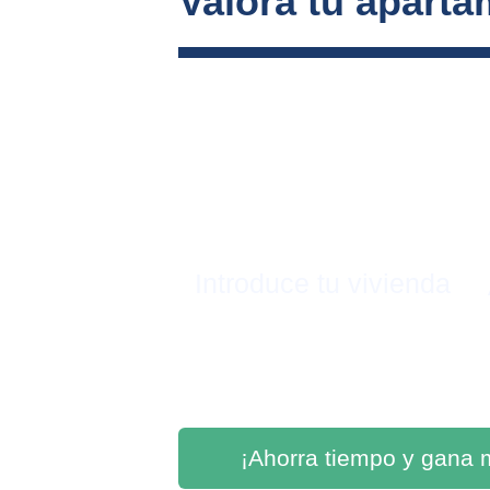
Valora tu aparta
Introduce tu vivienda
¡Ahorra tiempo y gana 