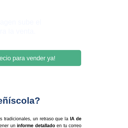
agen sube el 
ra la venta.
recio para vender ya!
eñíscola?
 tradicionales, un retraso que la
IA de
tener un
informe detallado
en tu correo