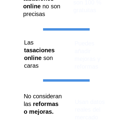
son 100 % 
online 
no son 
gratuitas
precisas
Las 
Puedes 
tasaciones 
añadir 
online
 son 
mejoras y 
caras
reformas
No consideran 
Usan datos 
las 
reformas 
reales del 
o mejoras.
mercado