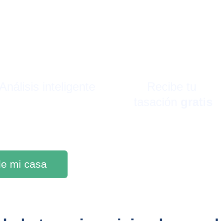
Análisis inteligente
Recibe tu 
tasación 
gratis
 de mi casa