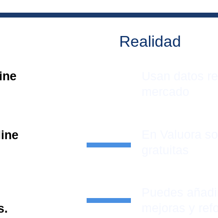
Realidad
ine 
Usan datos re
mercado
En Valuora s
line
gratuitas
Puedes añadi
mejoras y ref
s.