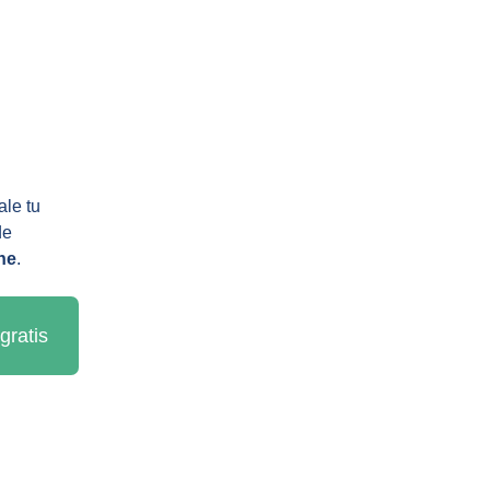
le tu 
de 
ne
.
gratis