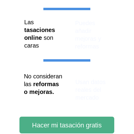
Las 
Puedes 
tasaciones 
añadir 
online
 son 
mejoras y 
caras
reformas
No consideran 
Usan datos 
las 
reformas 
reales del 
o mejoras.
mercado
Hacer mi tasación gratis