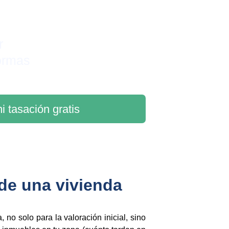
r 
ormas
i tasación gratis
 de una vivienda
 no solo para la valoración inicial, sino