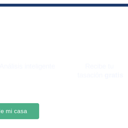
Análisis inteligente
Recibe tu 
tasación 
gratis
 de mi casa