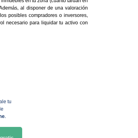
e inmuebles en tu zona (cuánto tardan en
 Además, al disponer de una valoración
 los posibles compradores o inversores,
ol necesario para liquidar tu activo con
le tu 
de 
ne
.