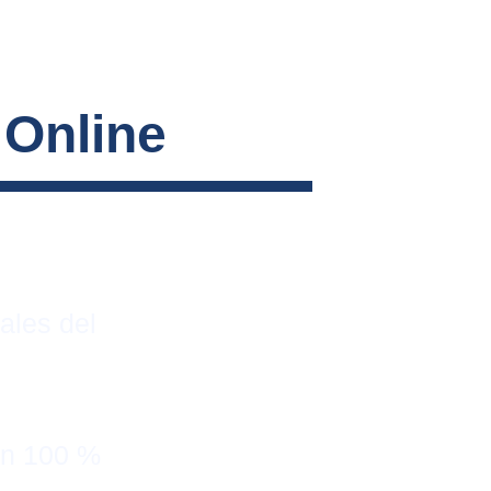
 Online
ales del 
on 100 % 