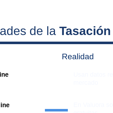
dades de la 
Tasación
Realidad
ine 
Usan datos re
mercado
En Valuora s
line
gratuitas