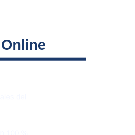
 Online
ales del 
on 100 % 