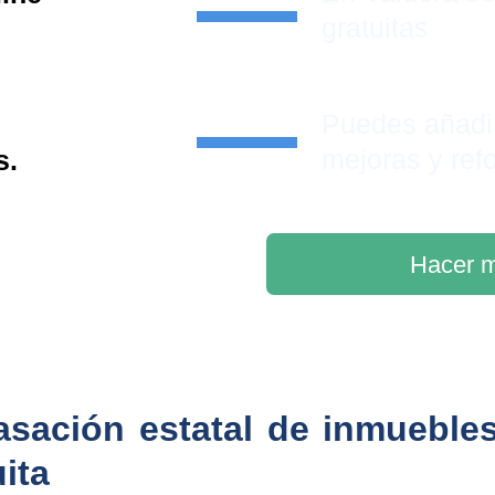
gratuitas
Puedes añadi
mejoras y ref
s.
Hacer m
asación estatal de inmueble
uita