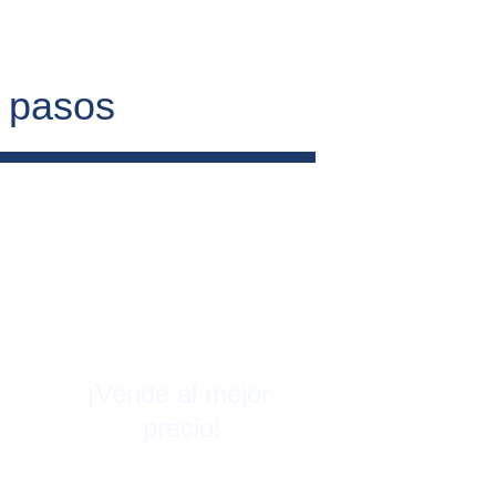
4 pasos
¡Vende al mejor 
precio!