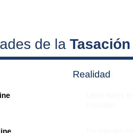
dades de la 
Tasación
Realidad
ine 
Usan datos re
mercado
En Valuora s
line