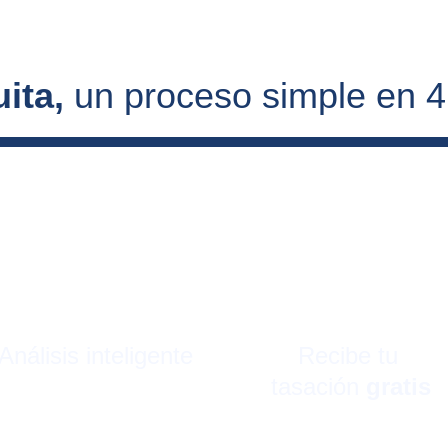
ita, 
un proceso simple en 
Análisis inteligente
Recibe tu 
tasación 
gratis