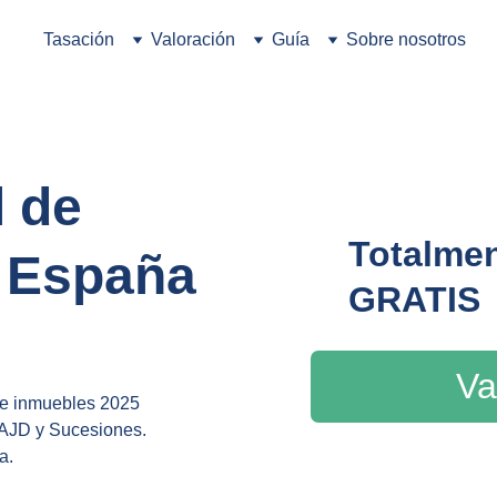
Tasación
Valoración
Guía
Sobre nosotros
 de 
Totalmen
 España
GRATIS
Va
de inmuebles 2025 
 AJD y Sucesiones. 
a.