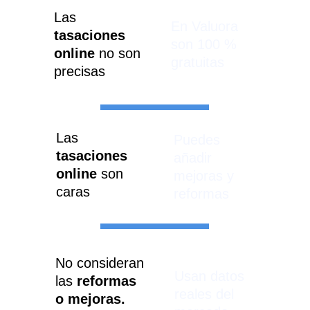
Las 
En Valuora 
tasaciones 
son 100 % 
online 
no son 
gratuitas
precisas
Las 
Puedes 
tasaciones 
añadir 
online
 son 
mejoras y 
caras
reformas
No consideran 
Usan datos 
las 
reformas 
reales del 
o mejoras.