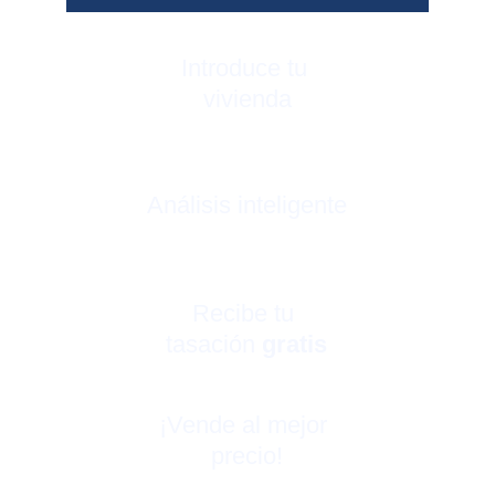
Introduce tu 
vivienda
Análisis inteligente
Recibe tu 
tasación 
gratis
¡Vende al mejor 
precio!