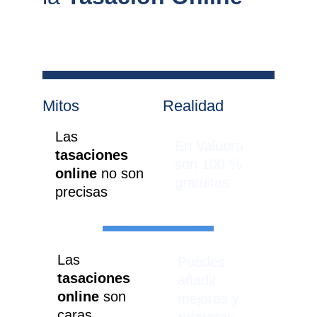
Mitos
Realidad
Las 
En Valuora 
tasaciones 
son 100 % 
online 
no son 
gratuitas
precisas
Las 
Puedes 
tasaciones 
añadir 
online
 son 
mejoras y 
caras