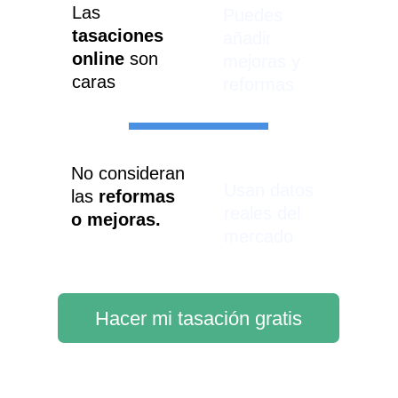
Las 
Puedes 
tasaciones 
añadir 
online
 son 
mejoras y 
caras
reformas
No consideran 
Usan datos 
las 
reformas 
reales del 
o mejoras.
mercado
Hacer mi tasación gratis