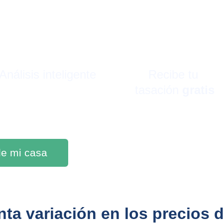
Análisis inteligente
Recibe tu 
tasación 
gratis
 de mi casa
nta variación en los precios 