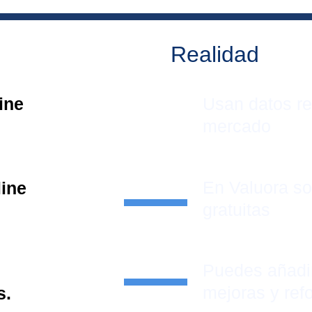
Realidad
ine 
Usan datos re
mercado
En Valuora s
line
gratuitas
Puedes añadi
mejoras y ref
s.