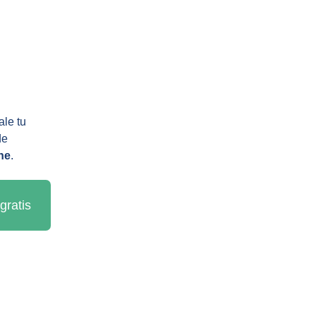
le tu 
de 
ne
.
gratis