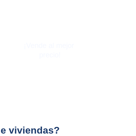
¡Vende al mejor 
precio!
de viviendas?