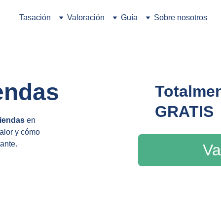
Tasación
Valoración
Guía
Sobre nosotros
iendas
Totalmen
GRATIS
viendas
 en 
alor y cómo 
tante.
Va