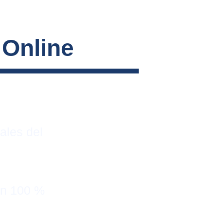
 Online
ales del 
on 100 % 