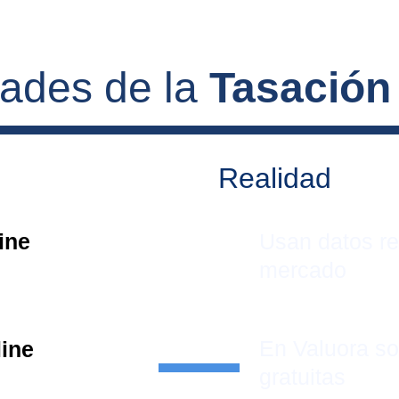
dades de la 
Tasación
Realidad
ine 
Usan datos re
mercado
En Valuora s
line
gratuitas