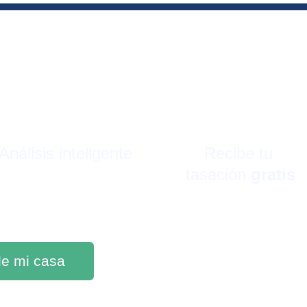
Análisis inteligente
Recibe tu 
tasación 
gratis
 de mi casa