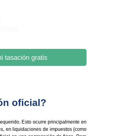
r 
ormas
i tasación gratis
n oficial?
requerido. Esto ocurre principalmente en
es, en liquidaciones de impuestos (como