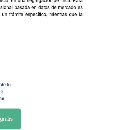
icial en una segregación de finca. Para
ofesional basada en datos de mercado es
 un trámite específico, mientras que la
le tu 
de 
ne
.
gratis