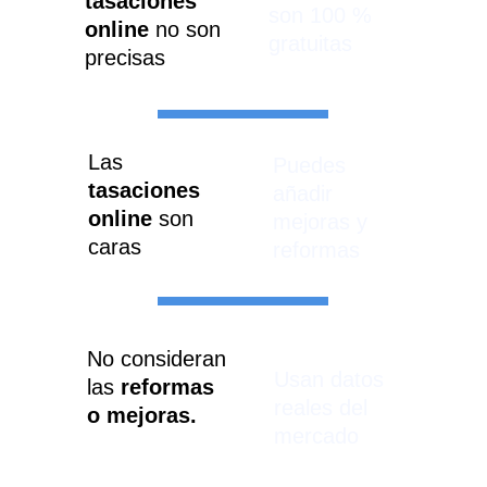
tasaciones 
son 100 % 
online 
no son 
gratuitas
precisas
Las 
Puedes 
tasaciones 
añadir 
online
 son 
mejoras y 
caras
reformas
No consideran 
Usan datos 
las 
reformas 
reales del 
o mejoras.
mercado