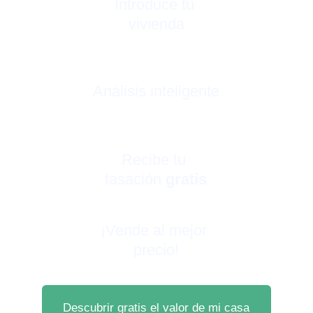
Introduce tu 
vivienda
Análisis inteligente
Recibe tu 
tasación 
gratis
¡Vende al mejor 
precio!
Descubrir gratis el valor de mi casa