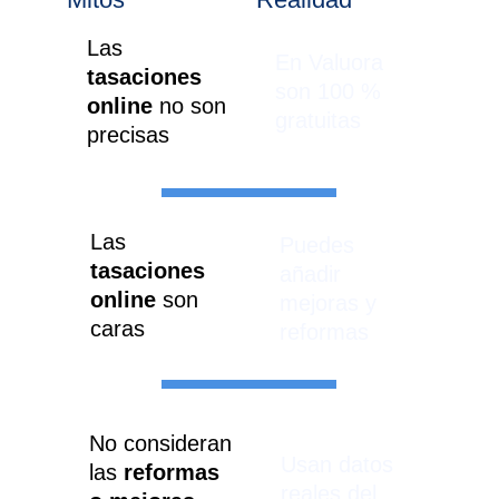
Las 
En Valuora 
tasaciones 
son 100 % 
online 
no son 
gratuitas
precisas
Las 
Puedes 
tasaciones 
añadir 
online
 son 
mejoras y 
caras
reformas
No consideran 
Usan datos 
las 
reformas 
reales del 