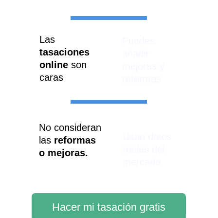
Las 
Puedes 
tasaciones 
añadir 
online
 son 
mejoras y 
caras
reformas
No consideran 
Usan datos 
las 
reformas 
reales del 
o mejoras.
mercado
Hacer mi tasación gratis