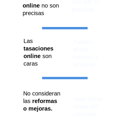
son 100 % 
online 
no son 
gratuitas
precisas
Las 
Puedes 
tasaciones 
añadir 
online
 son 
mejoras y 
caras
reformas
No consideran 
Usan datos 
las 
reformas 
reales del 
o mejoras.
mercado