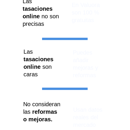
Las 
En Valuora 
tasaciones 
son 100 % 
online 
no son 
gratuitas
precisas
Las 
Puedes 
tasaciones 
añadir 
online
 son 
mejoras y 
caras
reformas
No consideran 
Usan datos 
las 
reformas 
reales del 
o mejoras.
mercado