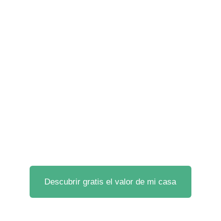
Análisis inteligente
Recibe tu tasación 
gratis
¡Vende al mejor 
precio!
Descubrir gratis el valor de mi casa