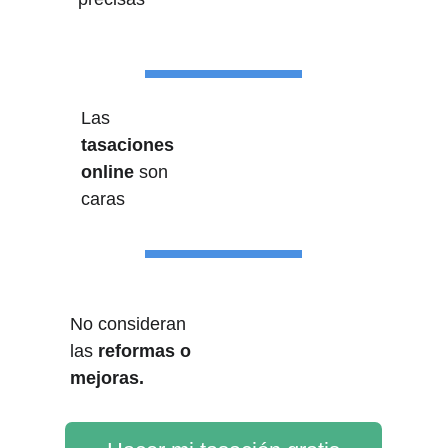
Las 
Puedes 
tasaciones 
añadir 
online
 son 
mejoras y 
caras
reformas
No consideran 
Usan datos 
las 
reformas o 
reales del 
mejoras.
mercado