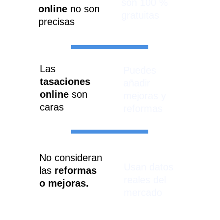
son 100 % 
online 
no son 
gratuitas
precisas
Las 
Puedes 
tasaciones 
añadir 
online
 son 
mejoras y 
caras
reformas
No consideran 
Usan datos 
las 
reformas 
reales del 
o mejoras.
mercado