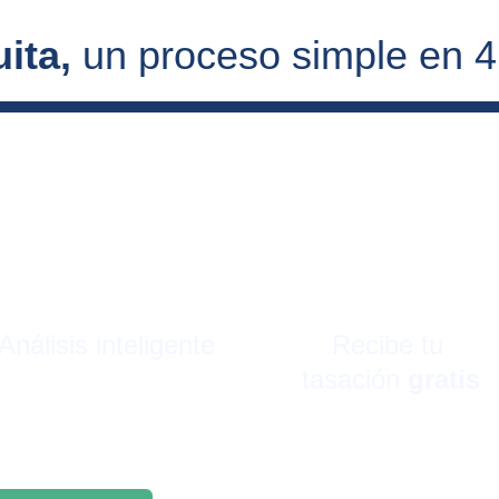
ita, 
un proceso simple en 
Análisis inteligente
Recibe tu 
tasación 
gratis