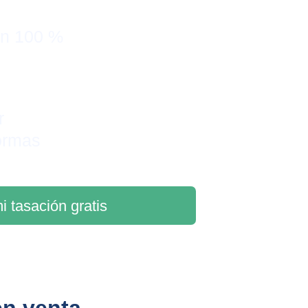
on 100 % 
r 
ormas
i tasación gratis