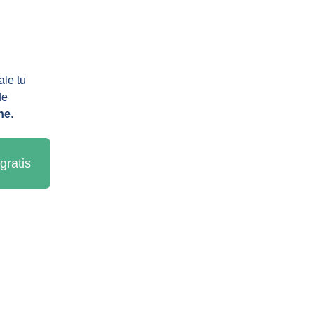
le tu 
de 
ne
.
gratis