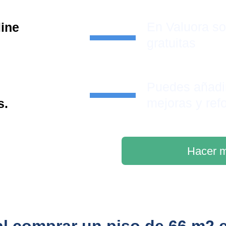
En Valuora s
line
gratuitas
Puedes añadi
mejoras y ref
s.
Hacer m