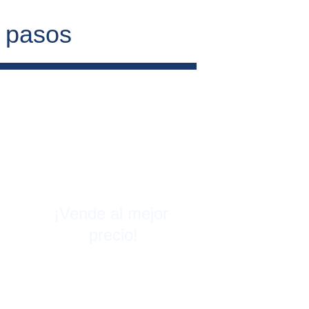
4 pasos
¡Vende al mejor 
precio!