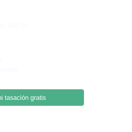
on 100 % 
r 
ormas
i tasación gratis