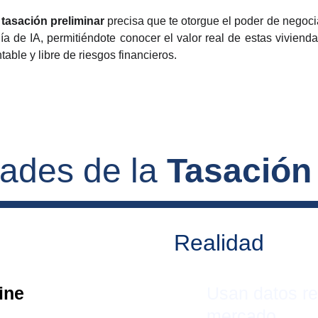
a
tasación preliminar
precisa que te otorgue el poder de negoc
gía de IA, permitiéndote conocer el valor real de estas vivie
able y libre de riesgos financieros.
dades de la 
Tasación
Realidad
ine 
Usan datos re
mercado