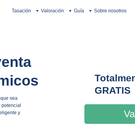
Tasación
Valoración
Guía
Sobre nosotros
enta 
ómicos
Totalmen
GRATIS
 que sea 
potencial 
Va
eligente y 