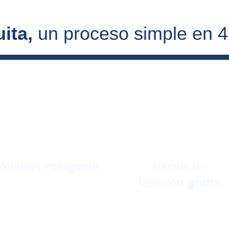
ita, 
un proceso simple en 
Análisis inteligente
Recibe tu 
tasación 
gratis