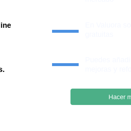
En Valuora s
line
gratuitas
Puedes añadi
mejoras y ref
s.
Hacer m