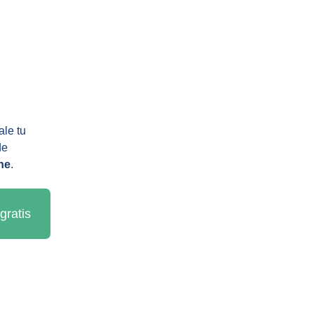
le tu 
de 
ne
.
gratis