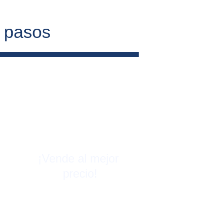
4 pasos
¡Vende al mejor 
precio!