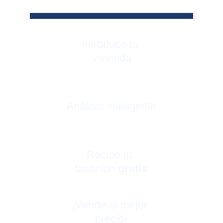
Introduce tu 
vivienda
Análisis inteligente
Recibe tu 
tasación 
gratis
¡Vende al mejor 
precio!