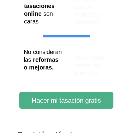
tasaciones 
añadir 
online
 son 
mejoras y 
caras
reformas
No consideran 
Usan datos 
las 
reformas 
reales del 
o mejoras.
mercado
Hacer mi tasación gratis