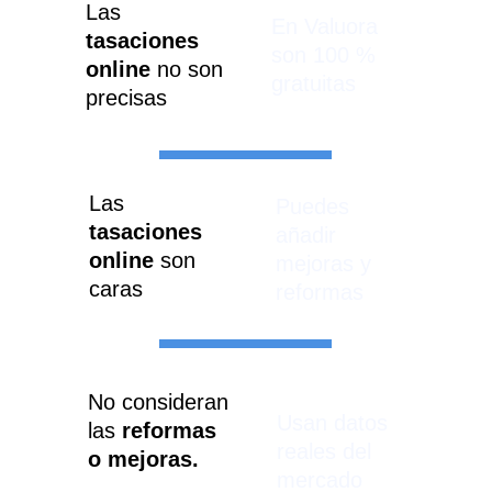
Las 
En Valuora 
tasaciones 
son 100 % 
online 
no son 
gratuitas
precisas
Las 
Puedes 
tasaciones 
añadir 
online
 son 
mejoras y 
caras
reformas
No consideran 
Usan datos 
las 
reformas 
reales del 
o mejoras.
mercado