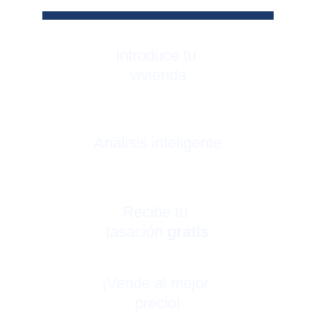
Introduce tu 
vivienda
Análisis inteligente
Recibe tu 
tasación 
gratis
¡Vende al mejor 
precio!