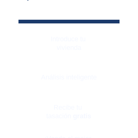
Introduce tu 
vivienda
Análisis inteligente
Recibe tu 
tasación 
gratis