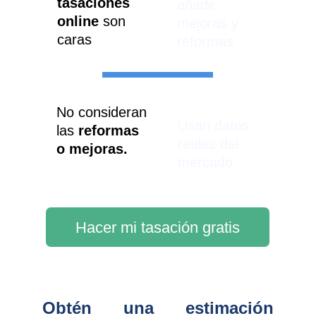
tasaciones 
añadir 
online
 son 
mejoras y 
caras
reformas
No consideran 
Usan datos 
las 
reformas 
reales del 
o mejoras.
mercado
Hacer mi tasación gratis
Obtén una estimación