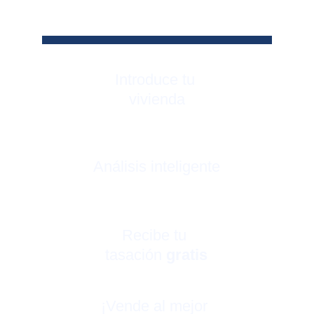
Introduce tu 
vivienda
Análisis inteligente
Recibe tu 
tasación 
gratis
¡Vende al mejor 