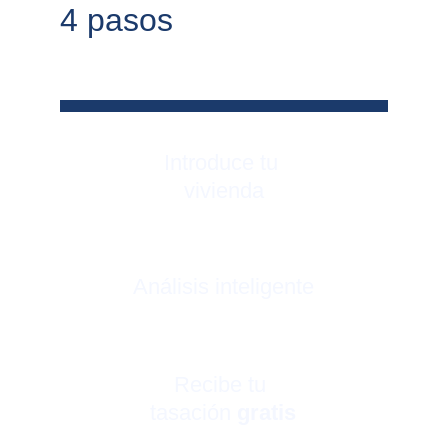
4 pasos
Introduce tu 
vivienda
Análisis inteligente
Recibe tu 
tasación 
gratis