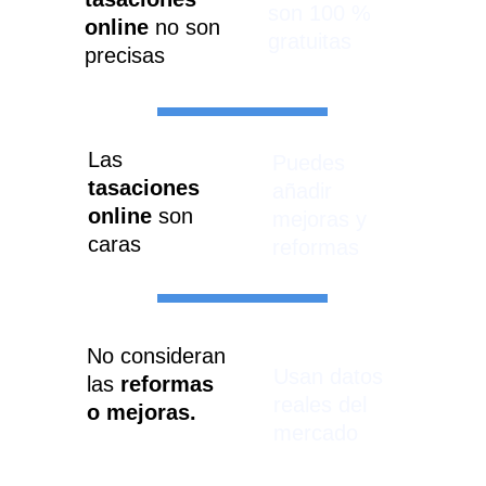
son 100 % 
online 
no son 
gratuitas
precisas
Las 
Puedes 
tasaciones 
añadir 
online
 son 
mejoras y 
caras
reformas
No consideran 
Usan datos 
las 
reformas 
reales del 
o mejoras.
mercado