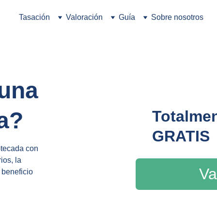
Tasación
Valoración
Guía
Sobre nosotros
una 
a?
Totalmen
GRATIS
tecada con 
os, la 
Va
beneficio 