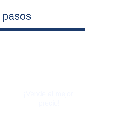
4 pasos
¡Vende al mejor 
precio!