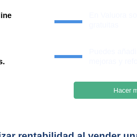
En Valuora s
line
gratuitas
Puedes añadi
mejoras y ref
s.
Hacer m
zar rentabilidad al vender u