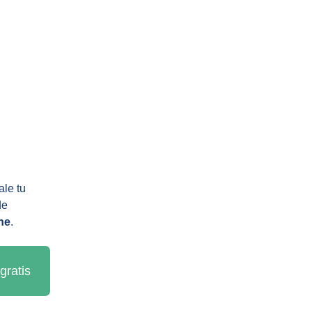
le tu 
de 
ne
.
gratis