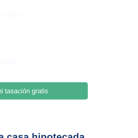
on 100 % 
r 
ormas
i tasación gratis
na casa hipotecada