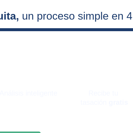
ita, 
un proceso simple en 
Análisis inteligente
Recibe tu 
tasación 
gratis