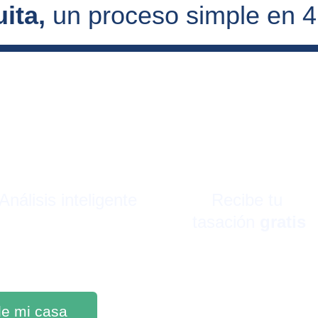
ita, 
un proceso simple en 
Análisis inteligente
Recibe tu 
tasación 
gratis
 de mi casa