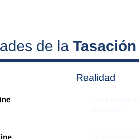
dades de la 
Tasación
Realidad
ine 
Usan datos re
mercado
En Valuora s
line