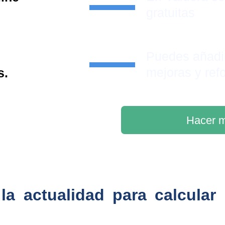
gratuitas
Puedes añadi
mejoras y ref
s.
Hacer m
la actualidad para calcular