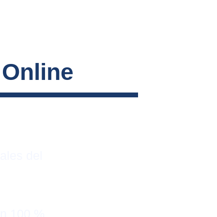
 Online
ales del 
on 100 % 