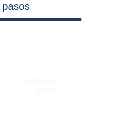
4 pasos
¡Vende al mejor 
precio!