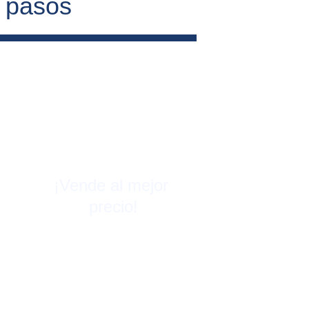
4 pasos
¡Vende al mejor 
precio!