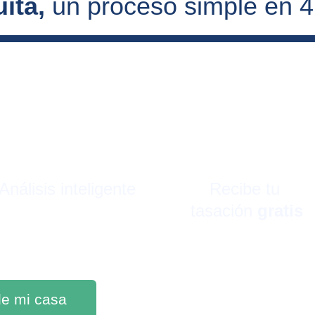
ita, 
un proceso simple en 
Análisis inteligente
Recibe tu 
tasación 
gratis
 de mi casa