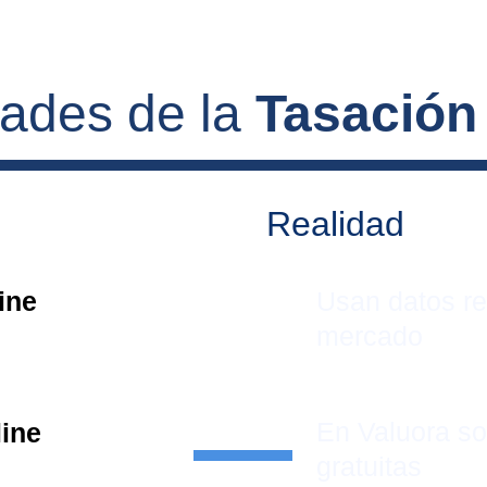
dades de la 
Tasación
Realidad
ine 
Usan datos re
mercado
En Valuora s
line
gratuitas