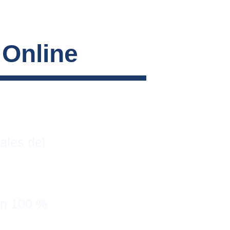
 Online
ales del 
on 100 % 