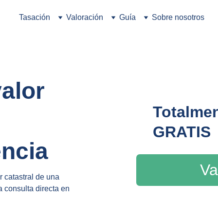
Tasación
Valoración
Guía
Sobre nosotros
alor 
Totalmen
 
GRATIS
encia
Va
r catastral de una 
a consulta directa en 