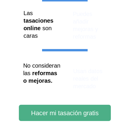
Las 
Puedes 
tasaciones 
añadir 
online
 son 
mejoras y 
caras
reformas
No consideran 
Usan datos 
las 
reformas 
reales del 
o mejoras.
mercado
Hacer mi tasación gratis