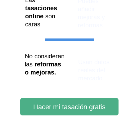
Las 
Puedes 
tasaciones 
añadir 
online
 son 
mejoras y 
caras
reformas
No consideran 
Usan datos 
las 
reformas 
reales del 
o mejoras.
mercado
Hacer mi tasación gratis