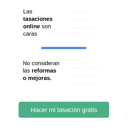
Las 
Puedes 
tasaciones 
añadir 
online
 son 
mejoras y 
caras
reformas
No consideran 
Usan datos 
las 
reformas 
reales del 
o mejoras.
mercado
Hacer mi tasación gratis