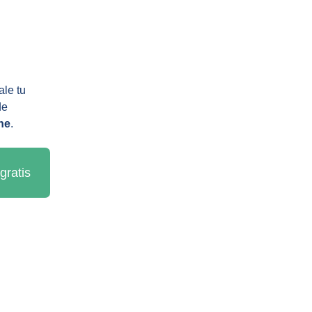
le tu 
de 
ne
.
gratis