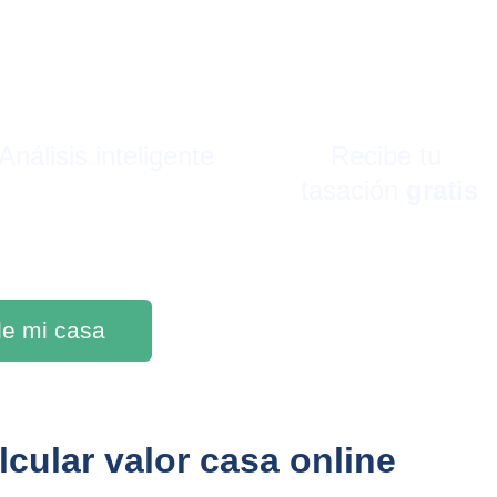
Análisis inteligente
Recibe tu 
tasación 
gratis
 de mi casa
calcular valor casa online