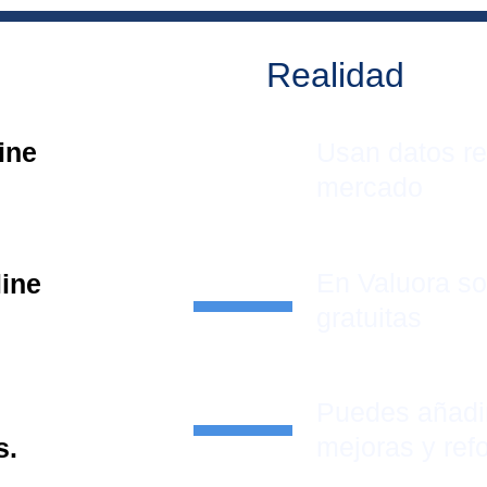
Realidad
ine 
Usan datos re
mercado
En Valuora s
line
gratuitas
Puedes añadi
mejoras y ref
s.