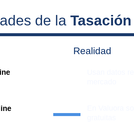
dades de la 
Tasación
Realidad
ine 
Usan datos re
mercado
En Valuora s
line
gratuitas