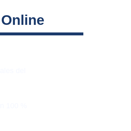
 Online
ales del 
on 100 % 