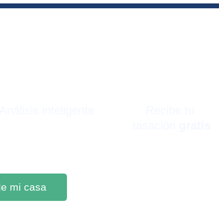
Análisis inteligente
Recibe tu 
tasación 
gratis
 de mi casa