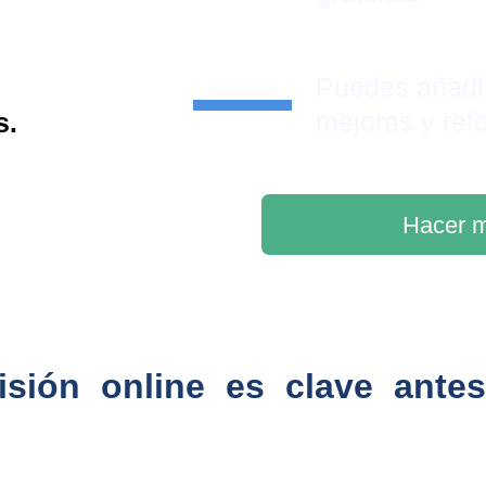
Puedes añadi
mejoras y ref
s.
Hacer m
isión online es clave ante