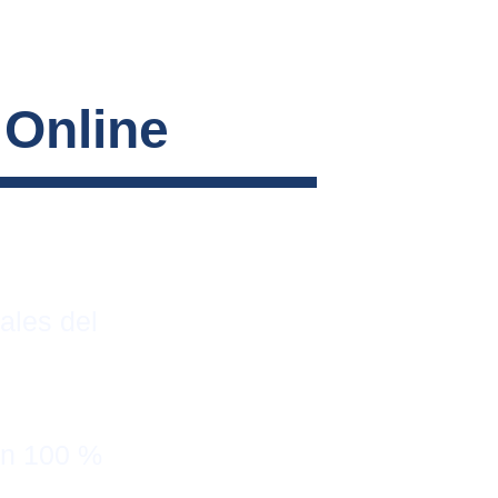
 Online
ales del 
on 100 % 