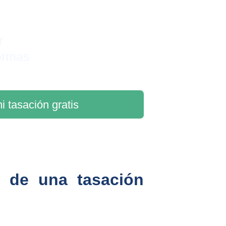
r 
ormas
i tasación gratis
s de una tasación