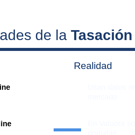
dades de la 
Tasación
Realidad
ine 
Usan datos re
mercado
En Valuora s
line
gratuitas