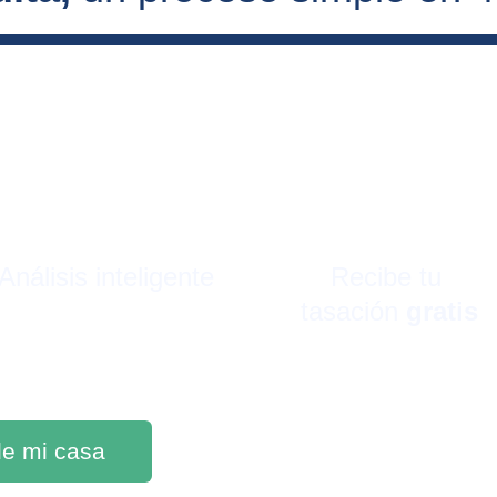
Análisis inteligente
Recibe tu 
tasación 
gratis
 de mi casa