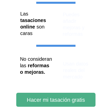
Las 
Puedes 
tasaciones 
añadir 
online
 son 
mejoras y 
caras
reformas
No consideran 
Usan datos 
las 
reformas 
reales del 
o mejoras.
mercado
Hacer mi tasación gratis