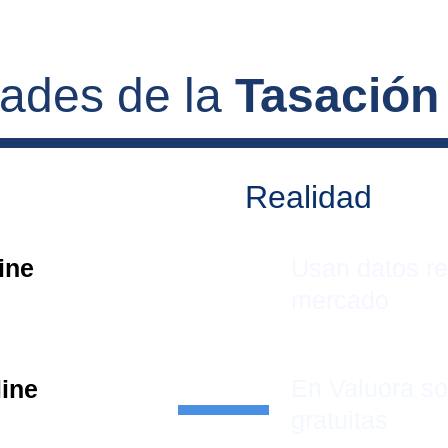
dades de la 
Tasación
Realidad
ine 
Usan datos re
mercado
En Valuora s
line
gratuitas