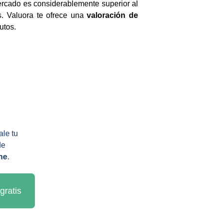
mercado es considerablemente superior al
es. Valuora te ofrece una
valoración de
utos.
le tu 
de 
ne
.
gratis