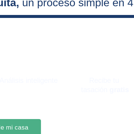
ita, 
un proceso simple en 
Análisis inteligente
Recibe tu 
tasación 
gratis
 de mi casa