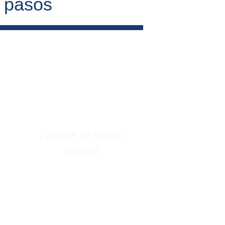
4 pasos
¡Vende al mejor 
precio!